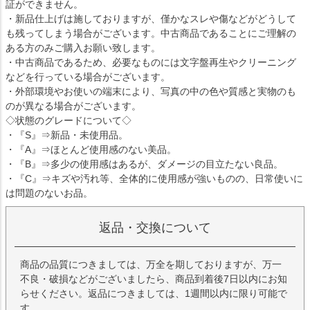
証ができません。
・新品仕上げは施しておりますが、僅かなスレや傷などがどうして
も残ってしまう場合がございます。中古商品であることにご理解の
ある方のみご購入お願い致します。
・中古商品であるため、必要なものには文字盤再生やクリーニング
などを行っている場合がございます。
・外部環境やお使いの端末により、写真の中の色や質感と実物のも
のが異なる場合がございます。
◇状態のグレードについて◇
・『S』⇒新品・未使用品。
・『A』⇒ほとんど使用感のない美品。
・『B』⇒多少の使用感はあるが、ダメージの目立たない良品。
・『C』⇒キズや汚れ等、全体的に使用感が強いものの、日常使いに
は問題のないお品。
返品・交換について
商品の品質につきましては、万全を期しておりますが、万一
不良・破損などがございましたら、商品到着後7日以内にお知
らせください。返品につきましては、1週間以内に限り可能で
す。