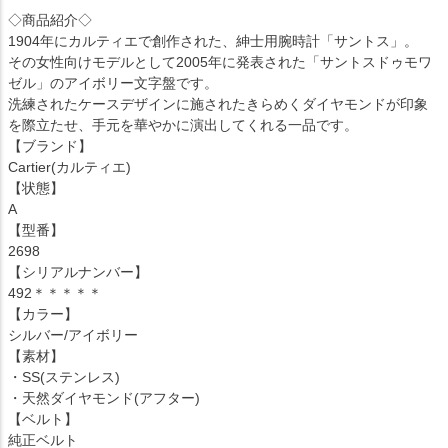
◇商品紹介◇
1904年にカルティエで創作された、紳士用腕時計「サントス」。
その女性向けモデルとして2005年に発表された「サントスドゥモワ
ゼル」のアイボリー文字盤です。
洗練されたケースデザインに施されたきらめくダイヤモンドが印象
を際立たせ、手元を華やかに演出してくれる一品です。
【ブランド】
Cartier(カルティエ)
【状態】
A
【型番】
2698
【シリアルナンバー】
492＊＊＊＊＊
【カラー】
シルバー/アイボリー
【素材】
・SS(ステンレス)
・天然ダイヤモンド(アフター)
【ベルト】
純正ベルト