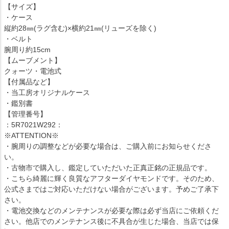
【サイズ】
・ケース
縦約28㎜(ラグ含む)×横約21㎜(リューズを除く)
・ベルト
腕周り約15cm
【ムーブメント】
クォーツ・電池式
【付属品など】
・当工房オリジナルケース
・鑑別書
【管理番号】
：5R7021W292：
※ATTENTION※
・腕周りの調整などが必要な場合は、ご購入前にお知らせくださ
い。
・古物市で購入し、鑑定していただいた正真正銘の正規品です。
・こちら綺麗に輝く良質なアフターダイヤモンドです。そのため、
公式さまではご対応いただけない場合がございます。予めご了承下
さい。
・電池交換などのメンテナンスが必要な際は必ず当店にご依頼くだ
さい。他店でのメンテナンス後に不具合が生じた場合、当店では保