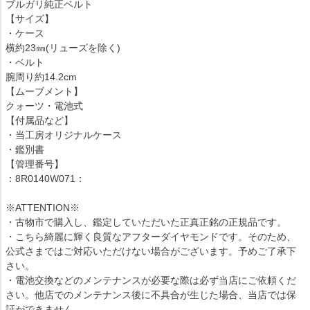
ブルガリ純正ベルト
【サイズ】
・ケース
横約23㎜(リューズを除く)
・ベルト
腕周り約14.2cm
【ムーブメント】
クォーツ・電池式
【付属品など】
・当工房オリジナルケース
・鑑別書
【管理番号】
：8R0140W071：
※ATTENTION※
・古物市で購入し、鑑定していただいた正真正銘の正規品です。
・こちら綺麗に輝く良質なアフターダイヤモンドです。そのため、
公式さまではご対応いただけない場合がございます。予めご了承下
さい。
・電池交換などのメンテナンスが必要な際は必ず当店にご依頼くだ
さい。他店でのメンテナンス後に不具合が生じた場合、当店では保
証ができません。