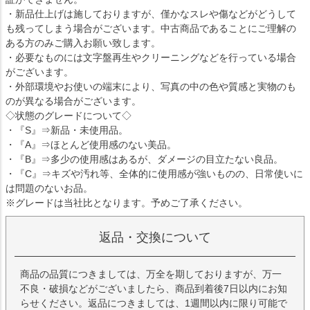
・新品仕上げは施しておりますが、僅かなスレや傷などがどうして
も残ってしまう場合がございます。中古商品であることにご理解の
ある方のみご購入お願い致します。
・必要なものには文字盤再生やクリーニングなどを行っている場合
がございます。
・外部環境やお使いの端末により、写真の中の色や質感と実物のも
のが異なる場合がございます。
◇状態のグレードについて◇
・『S』⇒新品・未使用品。
・『A』⇒ほとんど使用感のない美品。
・『B』⇒多少の使用感はあるが、ダメージの目立たない良品。
・『C』⇒キズや汚れ等、全体的に使用感が強いものの、日常使いに
は問題のないお品。
※グレードは当社比となります。予めご了承ください。
返品・交換について
商品の品質につきましては、万全を期しておりますが、万一
不良・破損などがございましたら、商品到着後7日以内にお知
らせください。返品につきましては、1週間以内に限り可能で