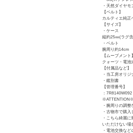
・天然ダイヤモン
【ベルト】
カルティエ純正
【サイズ】
・ケース
縦約25㎜(ラグ含
・ベルト
腕周り約14cm
【ムーブメント
クォーツ・電池
【付属品など】
・当工房オリジ
・鑑別書
【管理番号】
：7R8140W09
※ATTENTION
・腕周りの調整
・古物市で購入
・こちら綺麗に
いただけない場
・電池交換など