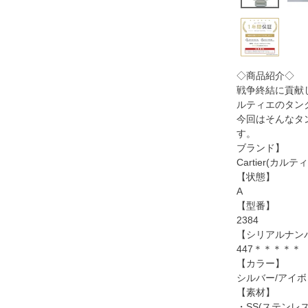
◇商品紹介◇
戦争終結に貢献
ルティエのタン
今回はそんなタ
す。
ブランド】
Cartier(カルテ
【状態】
A
【型番】
2384
【シリアルナン
447＊＊＊＊＊
【カラー】
シルバー/アイボ
【素材】
・SS(ステンレス