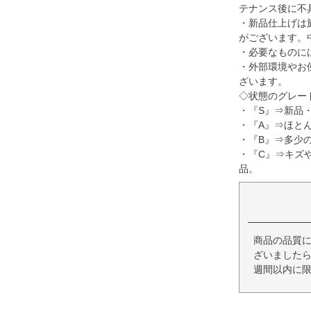
テナンス後に不
・新品仕上げは
がございます。
・必要なものに
・外部環境やお
ざいます。
◇状態のグレー
・『S』⇒新品
・『A』⇒ほと
・『B』⇒多少
・『C』⇒キズ
品。
商品の品質
ざいましたら
週間以内に