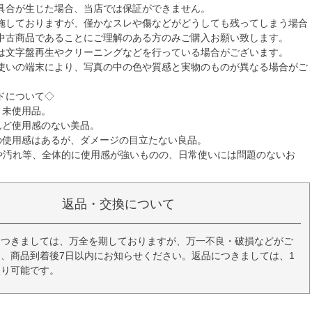
具合が生じた場合、当店では保証ができません。
施しておりますが、僅かなスレや傷などがどうしても残ってしまう場合
中古商品であることにご理解のある方のみご購入お願い致します。
は文字盤再生やクリーニングなどを行っている場合がございます。
使いの端末により、写真の中の色や質感と実物のものが異なる場合がご
ドについて◇
・未使用品。
んど使用感のない美品。
の使用感はあるが、ダメージの目立たない良品。
や汚れ等、全体的に使用感が強いものの、日常使いには問題のないお
返品・交換について
につきましては、万全を期しておりますが、万一不良・破損などがご
、商品到着後7日以内にお知らせください。返品につきましては、1
限り可能です。