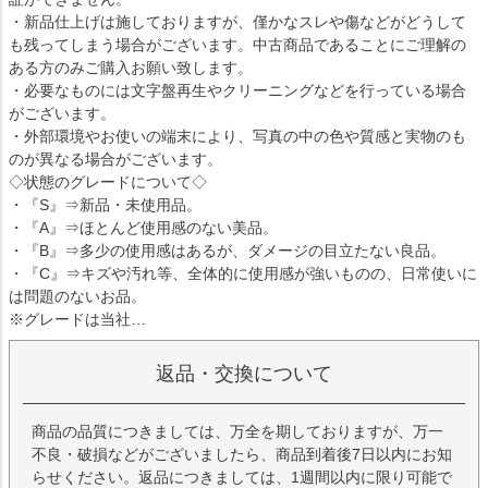
・新品仕上げは施しておりますが、僅かなスレや傷などがどうして
も残ってしまう場合がございます。中古商品であることにご理解の
ある方のみご購入お願い致します。
・必要なものには文字盤再生やクリーニングなどを行っている場合
がございます。
・外部環境やお使いの端末により、写真の中の色や質感と実物のも
のが異なる場合がございます。
◇状態のグレードについて◇
・『S』⇒新品・未使用品。
・『A』⇒ほとんど使用感のない美品。
・『B』⇒多少の使用感はあるが、ダメージの目立たない良品。
・『C』⇒キズや汚れ等、全体的に使用感が強いものの、日常使いに
は問題のないお品。
※グレードは当社…
返品・交換について
商品の品質につきましては、万全を期しておりますが、万一
不良・破損などがございましたら、商品到着後7日以内にお知
らせください。返品につきましては、1週間以内に限り可能で