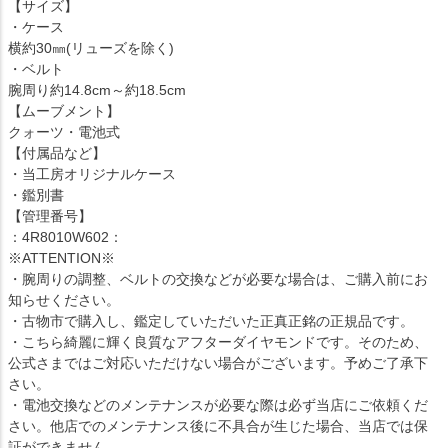
【サイズ】
・ケース
横約30㎜(リューズを除く)
・ベルト
腕周り約14.8cm～約18.5cm
【ムーブメント】
クォーツ・電池式
【付属品など】
・当工房オリジナルケース
・鑑別書
【管理番号】
：4R8010W602：
※ATTENTION※
・腕周りの調整、ベルトの交換などが必要な場合は、ご購入前にお
知らせください。
・古物市で購入し、鑑定していただいた正真正銘の正規品です。
・こちら綺麗に輝く良質なアフターダイヤモンドです。そのため、
公式さまではご対応いただけない場合がございます。予めご了承下
さい。
・電池交換などのメンテナンスが必要な際は必ず当店にご依頼くだ
さい。他店でのメンテナンス後に不具合が生じた場合、当店では保
証ができません。