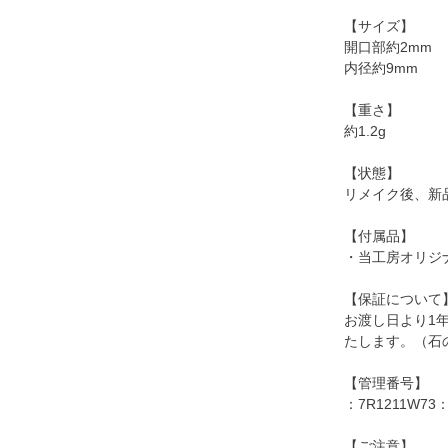
【サイズ】
開口部約2mm
内径約9mm
【重さ】
約1.2g
【状態】
リメイク後、新
【付属品】
・当工房オリジ
【保証について
お渡し日より1
たします。（石
【管理番号】
：7R1211W73
【ご注意】