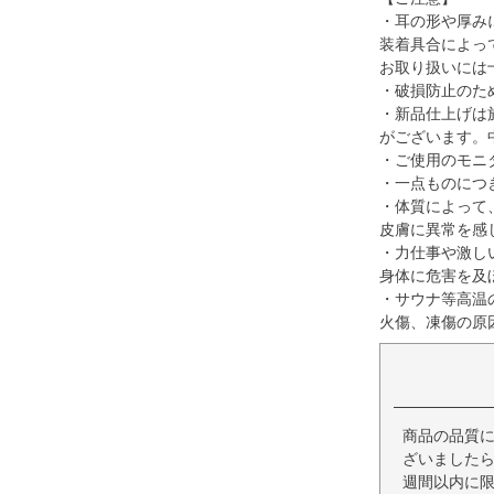
・耳の形や厚み
装着具合によっ
お取り扱いには
・破損防止のた
・新品仕上げは
がございます。
・ご使用のモニ
・一点ものにつ
・体質によって
皮膚に異常を感
・力仕事や激し
身体に危害を及
・サウナ等高温
火傷、凍傷の原
商品の品質
ざいましたら
週間以内に