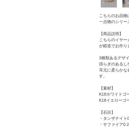
こちらのお品物
一点物のシリー
【商品説明】
こちらのイヤー
が鍛造でお作り
3種類あるデザ
揺らぎのあるし
耳元に柔らかな
す。
【素材】
K18ホワイトゴ
K18イエローゴ
【石目】
・タンザナイト0.
・サファイア0.25