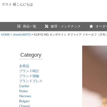
ゲスト 様こんにちは
商品一覧
修理・メンテナンス
オーダ
HOME
JewelryMATO
K18YG WG タンザナイト サファイア イヤーカフ（片耳
Category
全商品
ブランド時計
ブランド指輪
ブランドブレス
Cartier
Rolex
Hermes
Bvlgari
Chanel