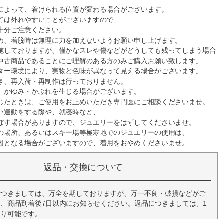
によって、着けられる位置が変わる場合がございます。
ては外れやすいことがございますので、
十分ご注意ください。
め、着脱時は無理に力を加えないようお願い申し上げます。
施しておりますが、僅かなスレや傷などがどうしても残ってしまう場合
中古商品であることにご理解のある方のみご購入お願い致します。
ター環境により、実物と色味が異なって見える場合がございます。
き、再入荷・再制作は行っておりません。
、かゆみ・かぶれを生じる場合がございます。
じたときは、ご使用をお止めいただき専門医にご相談くださいませ。
い運動をする際や、就寝時など、
ぼす場合がありますので、ジュエリーをはずしてくださいませ。
の場所、あるいはスキー場等極寒地でのジュエリーの使用は、
因となる場合がございますので、着用をおやめくださいませ。
返品・交換について
につきましては、万全を期しておりますが、万一不良・破損などがご
、商品到着後7日以内にお知らせください。返品につきましては、1
限り可能です。